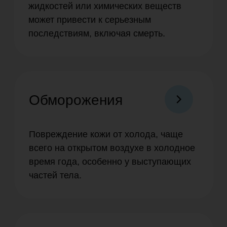
Скачать файлом
Почему эбермин?
О препарате
Инструкция
Вопросы и ответы
История препарата
Сферы применения
Контрафакт
Покупателям
Где купить?
Благотворительность
Партнеры
Контакты
Новости