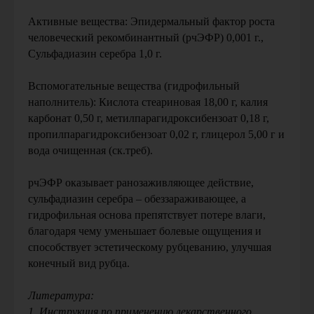
Активные вещества: Эпидермальный фактор роста
человеческий рекомбинантный (рчЭФР) 0,001 г.,
Сульфадиазин серебра 1,0 г.
Вспомогательные вещества (гидрофильный
Больше вопросов
наполнитель): Кислота стеариновая 18,00 г, калия
карбонат 0,50 г, метилпарагидроксибензоат 0,18 г,
пропилпарагидроксибензоат 0,02 г, глицерол 5,00 г и
Задать свой вопрос
вода очищенная (ск.треб).
рчЭФР оказывает ранозаживляющее действие,
сульфадиазин серебра – обеззараживающее, а
гидрофильная основа препятствует потере влаги,
благодаря чему уменьшает болевые ощущения и
способствует эстетическому рубцеванию, улучшая
конечный вид рубца.
Литература:
1. Инструкция по применению лекарственного