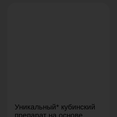
Уникальный* кубинский
препарат на основе
рчЭФР для стимуляции
регенерации при лечении
ран
Инновационный медицинский препарат
«Эбермин» представляет из себя
репарант и регенерант кожи, который
обеспечивает активизацию естественной
регенерации кожных покровов,
стимулируя заживление ран, в том числе
длительно незаживающих (например,
трофических язв и ран, возникающих на
фоне диабета, лучевой терапии и
химиотерапии)
* - ⁠Единственная официально зарегистрированная в
РФ мазь для наружного применения на основе рчЭФР.