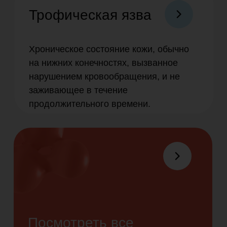
Специалистам
Преимущества
Вопросы и ответы
О производителе
Документация
Эбермин в
Научная база
здравохранении
Контакты
+7 (495) 150-53-68
143003 г. Одинцово, ул.
Маршала Неделина, д. 6Б,
офис 717