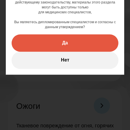
действующему законодательству, материалы этого раздела
могут быть доступны только
для медицинских специалистов,
Вы являетесь дипломированным специалистом и согласны с
данным утверждением?
Да
Нет
Эбермин предназначен для
терапии кожных повреждений на
любой стадии течения раневого
процесса. Узнайте все нюансы
использования препарата:
Читать инструкцию