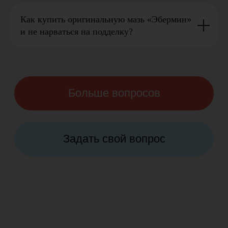
Ожоги
Как купить оригинальную мазь «Эбермин»
Тканевое повреждение от огня, горячих
и не нарваться на подделку?
жидкостей или химических веществ
может привести к серьезным
последствиям, включая смерть.
Обморожения
Повреждение кожи от холода, чаще
всего на открытом воздухе в холодное
время года, особенно у выступающих
частей тела.
Трофическая язва