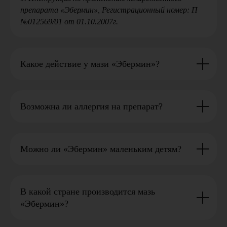
препарата «Эбермин», Регистрационный номер: П
Лучевой
№012569/01 от 01.10.2007г.
дерматит
Воспаление кожи от излучения, с
возможными пузырями, язвами и
Какое действие у мази «Эбермин»?
раком, часто у радиологов и
пациентов на лучевой терапии.
Возможна ли аллергия на препарат?
Пролежни
Можно ли «Эбермин» маленьким детям?
Некроз тканей от давления при
долгом лежании, часто возникают при
травмах или хирургических
вмешательствах.
В какой стране производится мазь
«Эбермин»?