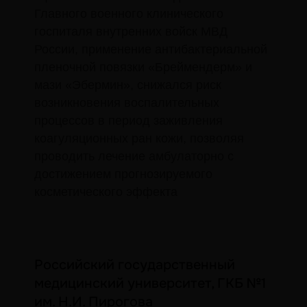
Главного военного клинического
госпиталя внутренних войск МВД
России, применение антибактериальной
НЕОБХОДИМО ОЗНАКОМИТЬСЯ С
ИНСТРУКЦИЕЙ ПО ПРИМЕНЕНИЮ
пленочной повязки «Бреймендерм» и
ПРЕПАРАТА.
мази «Эбермин», снижался риск
©2024 Права принадлежат компании
возникновения воспалительных
ООО “АЛКАНА М”, телефон +7(495)
процессов в период заживления
150-53-68. Регистрационный номер: П
коагуляционных ран кожи, позволяя
№012569/01 от 01.10.2007г.
Информация, размещенная на сайте,
проводить лечение амбулаторно с
носит справочный характер и не может
достижением прогнозируемого
считаться консультацией медицинского
косметического эффекта
работника или заменить ее. Для
получения более подробной
информации рекомендуем вам
обратиться к специалисту.
Российский государственный
*Компания Meta Platforms Inc., владеющая социальными
сетями Facebook и Instagram, а также мессенджером
WhatsApp, по решению суда от 21.03.2022 признана
медицинский университет, ГКБ №1
экстремистской организацией, её деятельность запрещена
на территории России.
им. Н.И. Пирогова