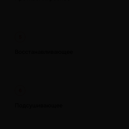
российской компанией АЛКАНА
Медикал. С 2023 года АЛКАНА
Медикал является единственным
официальным импортером
«Эбермина» в России.
Письмо-подтверждение
Восстанавливающее
Подсушивающее