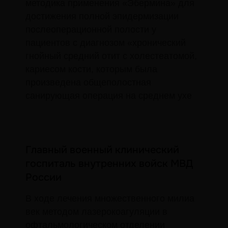
методика применения «Эбермина» для
достижения полной эпидермизации
Специалистам
послеоперационной полости у
пациентов с диагнозом «хронический
Преимущества
Вопросы и ответы
гнойный средний отит с холестеатомой,
О производителе
Документация
кариесом кости, которым была
Эбермин в
произведена общеполостная
Научная база
здравохранении
санирующая операция на среднем ухе
Контакты
+7 (495) 150-53-68
Главный военный клинический
143003 г. Одинцово, ул.
госпиталь внутренних войск МВД
Маршала Неделина, д. 6Б,
офис 717
России
В ходе лечения множественного милиа
век методом лазерокоагуляции в
офтальмологическом отделении