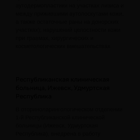
аутодермопластики на участках лизиса и
между прижившими аутолоскутами кожи,
а также остаточные раны на донорских
участках); нарушений целостности кожи
при травмах, хирургических и
косметологических вмешательствах
Почему эбермин?
О препарате
Инструкция
Республиканская клиническая
Вопросы и ответы
История препарата
больница, Ижевск, Удмуртская
Сферы применения
Контрафакт
Республика
Покупателям
В оториноларингологическом отделении
1-й Республиканской клинической
Где купить?
Благотворительность
больницы (Ижевск, Удмуртская
Партнеры
Контакты
Республика), внедрена в работу
Новости