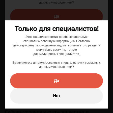
данным утверждением?
Высокому уровню клиентского сервиса:
Да
официальные поставщики «Эбермина»
обеспечивают качественную поддержку
Только для специалистов!
клиентам и сопровождение на всех
Нет
этапах проведения сделки
Этот раздел содержит профессиональную
специализированную информацию. Согласно
действующему законодательству, материалы этого раздела
могут быть доступны только
для медицинских специалистов,
Продуманной системе складского
Вы являетесь дипломированным специалистом и согласны с
хранения на территории Российской
данным утверждением?
Федерации и бережной оперативной
доставке со строгим соблюдением
Да
температурного режима и прочих
санитарных норм
Нет
Гибким условиям сотрудничества и