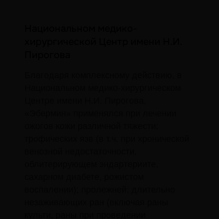
Национальном медико-
хирургической Центр имени Н.И.
Пирогова
Благодаря комплексному действию, в
Национальном медико-хирургическом
Центре имени Н.И. Пирогова,
«Эбермин» применялся при лечении
ожогов кожи различной тяжести;
трофических язв (в т.ч. при хронической
венозной недостаточности,
облитерирующем эндартериите,
сахарном диабете, рожистом
воспалении); пролежней; длительно
незаживающих ран (включая раны
культи, раны при проведении