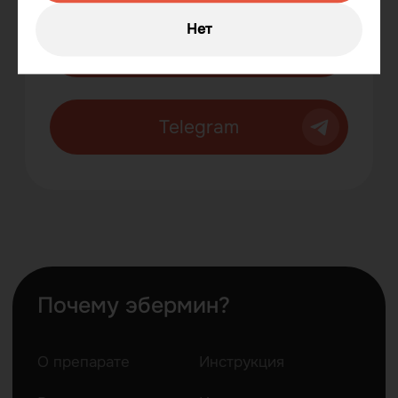
О производителе
Документация
Нет
Эбермин в
Научная база
здравохранении
Контакты
+7 (495) 150-53-68
143003 г. Одинцово, ул.
Маршала Неделина, д. 6Б,
офис 717
НЕОБХОДИМО ОЗНАКОМИТЬСЯ С
ИНСТРУКЦИЕЙ ПО ПРИМЕНЕНИЮ
ПРЕПАРАТА.