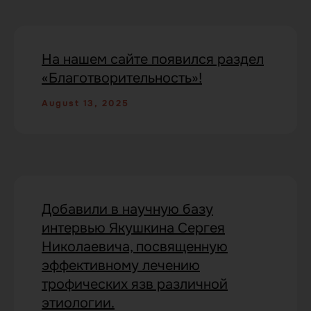
На нашем сайте появился раздел
«Благотворительность»!
August 13, 2025
Добавили в научную базу
интервью Якушкина Сергея
Телефон:
Николаевича, посвященную
эффективному лечению
трофических язв различной
+7 (495) 150-53-68
этиологии.