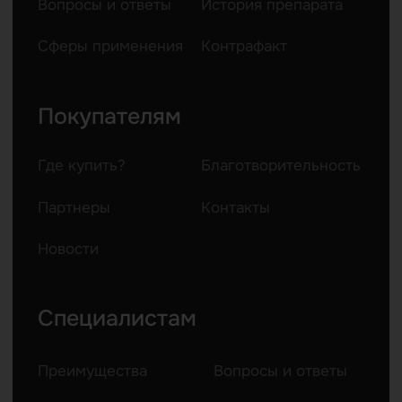
©2024 Права принадлежат компании
ООО “АЛКАНА М”, телефон +7(495)
150-53-68. Регистрационный номер: П
№012569/01 от 01.10.2007г.
Информация, размещенная на сайте,
носит справочный характер и не
может считаться консультацией
медицинского работника или
заменить ее. Для получения более
подробной информации рекомендуем
вам обратиться к специалисту.
*Компания Meta Platforms Inc., владеющая социальными
сетями Facebook и Instagram, а также мессенджером
WhatsApp, по решению суда от 21.03.2022 признана
экстремистской организацией, её деятельность
запрещена на территории России.