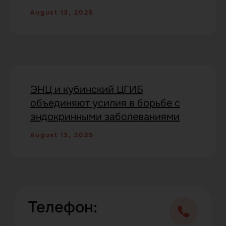
Заказать обратный звонок
August 13, 2025
hotline@heberminrus.ru
Головной офис:
ЭНЦ и кубинский ЦГИБ
143003 г. Одинцово, ул. Маршала
объединяют усилия в борьбе с
Неделина, д. 6Б, офис 717
эндокринными заболеваниями
August 13, 2025
Whatsapp
Telegram