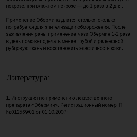
НЕОБХОДИМО ОЗНАКОМИТЬСЯ С
некрозе, при влажном некрозе — до 1 раза в 2 дня.
ИНСТРУКЦИЕЙ ПО ПРИМЕНЕНИЮ
ПРЕПАРАТА.
Применение Эбермина длится столько, сколько
©2024 Права принадлежат компании
потребуется для эпителизации обморожения. После
ООО “АЛКАНА М”, телефон +7(495)
заживления раны применение мази Эбермин 1-2 раза
150-53-68. Регистрационный номер: П
в день поможет сделать менее грубой и рельефной
№012569/01 от 01.10.2007г.
рубцовую ткань и восстановить эластичность кожи.
Информация, размещенная на сайте,
носит справочный характер и не может
считаться консультацией медицинского
работника или заменить ее. Для
получения более подробной
Литература:
информации рекомендуем вам
обратиться к специалисту.
1. Инструкция по применению лекарственного
*Компания Meta Platforms Inc., владеющая социальными
сетями Facebook и Instagram, а также мессенджером
WhatsApp, по решению суда от 21.03.2022 признана
препарата «Эбермин», Регистрационный номер: П
экстремистской организацией, её деятельность запрещена
на территории России.
№012569/01 от 01.10.2007г.