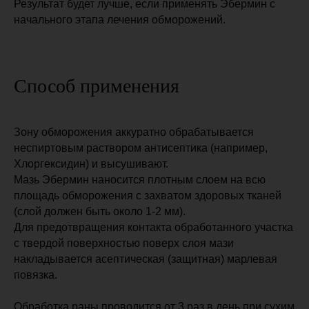
Результат будет лучше, если применять Эбермин с
начального этапа лечения обморожений.
Преимущества
Вопросы и ответы
О производителе
Документация
Эбермин в
Научная база
здравохранении
Способ применения
Контакты
Зону обморожения аккуратно обрабатывается
+7 (495) 150-53-68
неспиртовым раствором антисептика (например,
Хлоргексидин) и высушивают.
143003 г. Одинцово, ул.
Маршала Неделина, д. 6Б,
Мазь Эбермин наносится плотным слоем на всю
офис 717
площадь обморожения с захватом здоровых тканей
(слой должен быть около 1-2 мм).
Для предотвращения контакта обработанного участка
с твердой поверхностью поверх слоя мази
накладывается асептическая (защитная) марлевая
повязка.
Обработка раны проводится от 3 раз в день при сухим