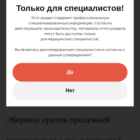
Поражение всех мягких тканей.
Только для специалистов!
Пролежень становится ещё более
Этот раздел содержит профессиональную
специализированную информацию. Согласно
глубоким, на его дне видны
действующему законодательству, материалы этого раздела
сухожилия, костные ткани, а
могут быть доступны только
для медицинских специалистов,
иногда и элементы суставов.
Вы являетесь дипломированным специалистом и согласны с
данным утверждением?
При пролежнях III-IV степени
главный метод лечения —
Да
хирургический.
Нет
Почему эбермин?
Эбермин против пролежней
О препарате
Инструкция
Вопросы и ответы
История препарата