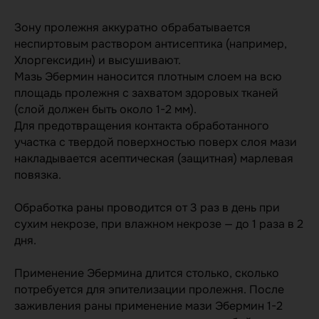
+7 (495) 150-53-68
143003 г. Одинцово, ул.
Зону пролежня аккуратно обрабатывается
Маршала Неделина, д. 6Б,
неспиртовым раствором антисептика (например,
офис 717
Хлоргексидин) и высушивают.
Мазь Эбермин наносится плотным слоем на всю
площадь пролежня с захватом здоровых тканей
(слой должен быть около 1-2 мм).
Для предотвращения контакта обработанного
участка с твердой поверхностью поверх слоя мази
накладывается асептическая (защитная) марлевая
повязка.
НЕОБХОДИМО ОЗНАКОМИТЬСЯ С
ИНСТРУКЦИЕЙ ПО ПРИМЕНЕНИЮ
Обработка раны проводится от 3 раз в день при
ПРЕПАРАТА.
сухим некрозе, при влажном некрозе — до 1 раза в 2
©2024 Права принадлежат компании
дня.
ООО “АЛКАНА М”, телефон +7(495)
150-53-68. Регистрационный номер: П
Применение Эбермина длится столько, сколько
№012569/01 от 01.10.2007г.
Информация, размещенная на сайте,
потребуется для эпителизации пролежня. После
носит справочный характер и не
заживления раны применение мази Эбермин 1-2
может считаться консультацией