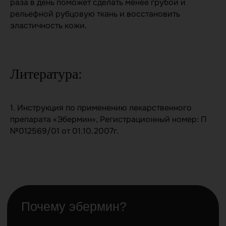
раза в день поможет сделать менее грубой и
медицинского работника или
рельефной рубцовую ткань и восстановить
заменить ее. Для получения более
эластичность кожи.
подробной информации рекомендуем
вам обратиться к специалисту.
*Компания Meta Platforms Inc., владеющая социальными
сетями Facebook и Instagram, а также мессенджером
WhatsApp, по решению суда от 21.03.2022 признана
Литература:
экстремистской организацией, её деятельность
запрещена на территории России.
1. Инструкция по применению лекарственного
препарата «Эбермин», Регистрационный номер: П
№012569/01 от 01.10.2007г.