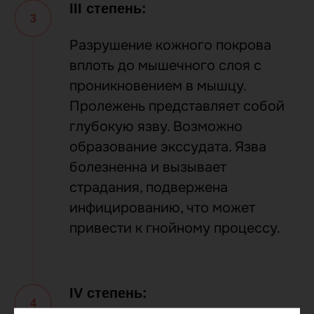
III степень:
Разрушение кожного покрова
вплоть до мышечного слоя с
проникновением в мышцу.
Пролежень представляет собой
глубокую язву. Возможно
образование экссудата. Язва
болезненна и вызывает
страдания, подвержена
инфицированию, что может
привести к гнойному процессу.
IV степень: