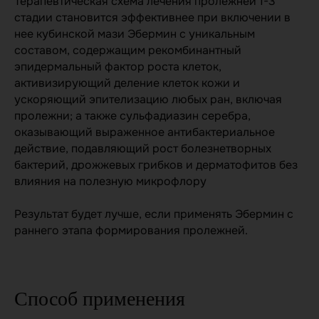
Терапевтическая схема лечения пролежней 1-3
Сферы применения
Контрафакт
стадии становится эффективнее при включении в
нее кубинской мази Эбермин с уникальным
составом, содержащим рекомбинантный
Покупателям
эпидермальный фактор роста клеток,
активизирующий деление клеток кожи и
Где купить?
Благотворительность
ускоряющий эпителизацию любых ран, включая
Партнеры
Контакты
пролежни; а также сульфадиазин серебра,
Новости
оказывающий выраженное антибактериальное
действие, подавляющий рост болезнетворных
бактерий, дрожжевых грибков и дерматофитов без
Специалистам
влияния на полезную микрофлору
Преимущества
Вопросы и ответы
Результат будет лучше, если применять Эбермин с
О производителе
Документация
раннего этапа формирования пролежней.
Эбермин в
Научная база
здравохранении
Контакты
Способ применения