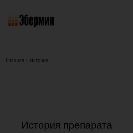
Главная
/
История
История препарата
«Эбермин» (Hebermin)
История