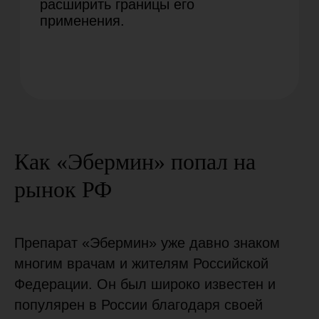
и кубинских компаний. Возвращение
«Эбермин» на российский рынок было
встречено с большим интересом
и ожиданием в медицинской среде.
Но радость продлилась недолго —
ковид, проблемы с международной
логистикой — и лекарство снова исчезло
с российских прилавков.
Как «Эбермин» попал на
2023
рынок РФ
В 2023 году компании АЛКАНА Медикал
удалось решить логистическую
проблему и вновь наладить прямые
Препарат «Эбермин» уже давно знаком
поставки из Кубы от производителя
в Россию.
многим врачам и жителям Российской
Федерации. Он был широко известен и
популярен в России благодаря своей