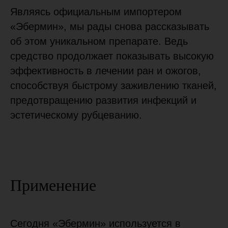
Сферы применения
Контрафакт
Являясь официальным импортером
«Эбермин», мы рады снова рассказывать
Покупателям
об этом уникальном препарате. Ведь
Где купить?
Благотворительность
средство продолжает показывать высокую
Партнеры
Контакты
эффективность в лечении ран и ожогов,
Новости
способствуя быстрому заживлению тканей,
предотвращению развития инфекций и
Специалистам
эстетическому рубцеванию.
Преимущества
Вопросы и ответы
О производителе
Документация
Эбермин в
Научная база
здравохранении
Применение
Контакты
+7 (495) 150-53-68
Сегодня «Эбермин» используется в