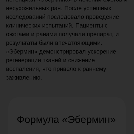
эпителия человека и носителя
несухожильных ран. После успешных
гидрогеля. Эта инновационная
комбинация позволила
исследований последовало проведение
стимулировать клеточную
активность и способствовала
клинических испытаний. Пациенты с
более быстрому заживлению ран,
уменьшая риск осложнений и
ожогами и ранами получали препарат, и
инфицирования.
результаты были впечатляющими.
Вскоре «Эбермин» стал доступен
для широкой публики. После
«Эбермин» демонстрировал ускорение
успешных клинических испытаний,
препарат был зарегистрирован и
регенерации тканей и снижение
получил разрешение на продажу в
кубинских аптеках. Затем его
воспаления, что привело к раннему
эффективность и высокий профиль
заживлению.
безопасности были подтверждены
многочисленными
международными клиническими
исследованиями, что позволило
расширить границы его
применения.