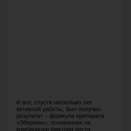
1990
Однако в 1990-е годы, после распада
Советского Союза, поставки «Эбермина»
в Россию прекратились. Это было
связано с трудностями в экономике и
сокращением финансирования научно-
исследовательских и производственных