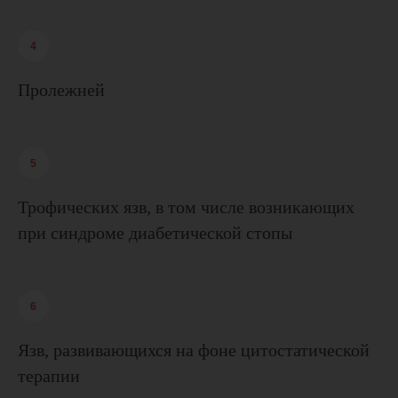
получения более подробной
информации рекомендуем вам
обратиться к специалисту.
Пролежней
*Компания Meta Platforms Inc., владеющая социальными
сетями Facebook и Instagram, а также мессенджером
WhatsApp, по решению суда от 21.03.2022 признана
экстремистской организацией, её деятельность запрещена
на территории России.
Трофических язв, в том числе возникающих
при синдроме диабетической стопы
Язв, развивающихся на фоне цитостатической
терапии