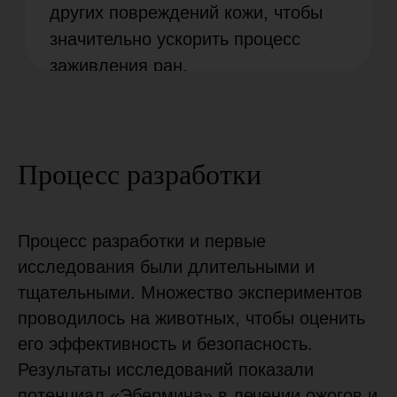
Формула «Эбермин»
Процесс разработки
Процесс разработки и первые
исследования были длительными и
тщательными. Множество экспериментов
проводилось на животных, чтобы оценить
И вот, спустя несколько лет
его эффективность и безопасность.
активной работы, был получен
результат – формула препарата
Результаты исследований показали
«Эбермин», основанная на
потенциал «Эбермина» в лечении ожогов и
комбинации фактора роста