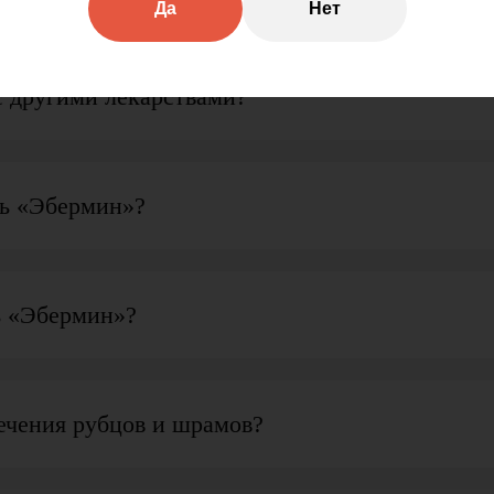
Да
Нет
с другими лекарствами?
зь «Эбермин»?
ь «Эбермин»?
ечения рубцов и шрамов?