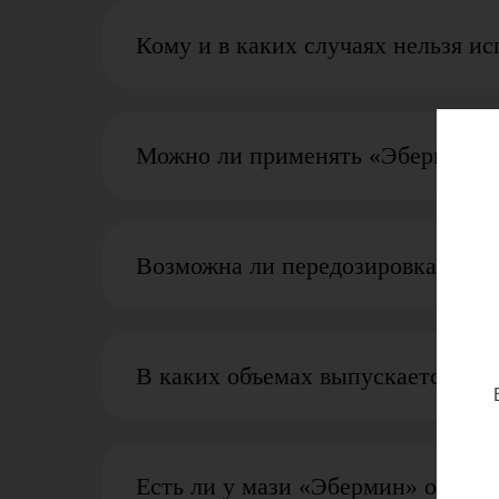
Кому и в каких случаях нельзя и
Можно ли применять «Эбермин» в
Возможна ли передозировка «Эб
В каких объемах выпускается ма
Есть ли у мази «Эбермин» особе