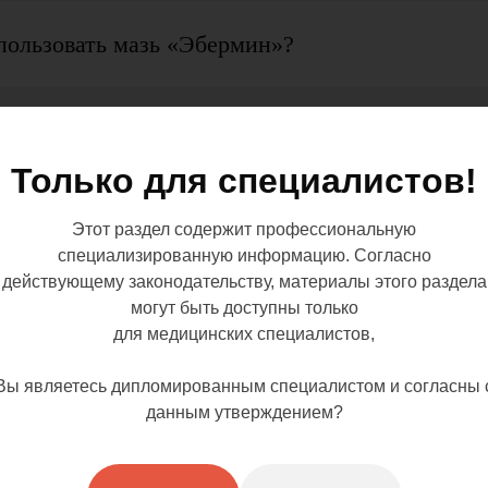
спользовать мазь «Эбермин»?
о время беременности и кормления грудью?
Только для специалистов!
Этот раздел содержит профессиональную
специализированную информацию. Согласно
ермином?»
действующему законодательству, материалы этого раздела
могут быть доступны только
для медицинских специалистов,
зь «Эбермин»?
Вы являетесь дипломированным специалистом и согласны 
данным утверждением?
нности применения?