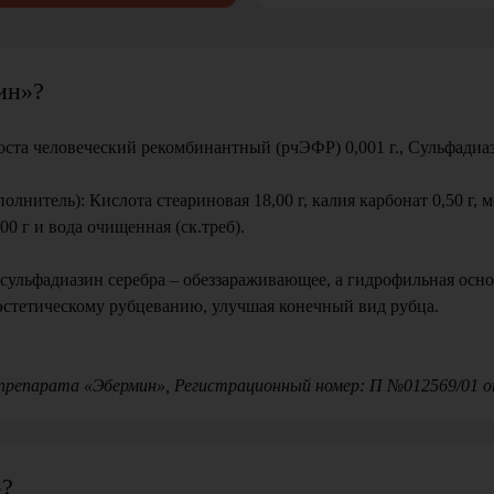
ин»?
та человеческий рекомбинантный (рчЭФР) 0,001 г., Сульфадиази
нитель): Кислота стеариновая 18,00 г, калия карбонат 0,50 г, м
00 г и вода очищенная (ск.треб).
ульфадиазин серебра – обеззараживающее, а гидрофильная основ
эстетическому рубцеванию, улучшая конечный вид рубца.
препарата «Эбермин», Регистрационный номер: П №012569/01 от
»?