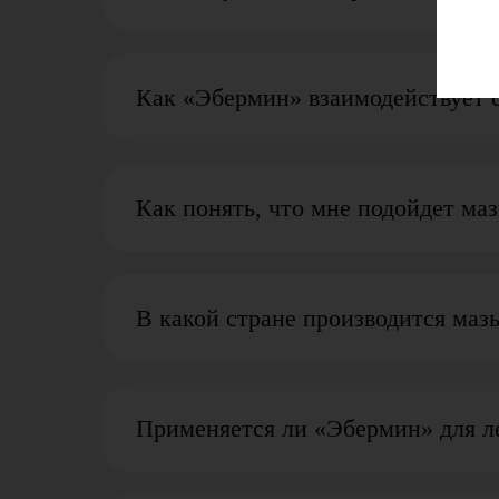
Как «Эбермин» взаимодействует 
Как понять, что мне подойдет ма
В какой стране производится маз
Применяется ли «Эбермин» для л