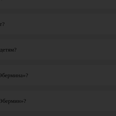
т?
детям?
«Эбермина»?
«Эбермин»?