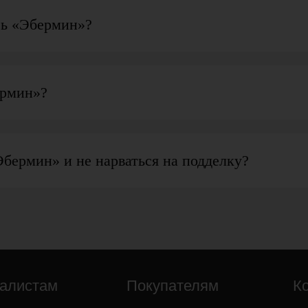
зь «Эбермин»?
ермин»?
бермин» и не нарваться на подделку?
алистам
Покупателям
К