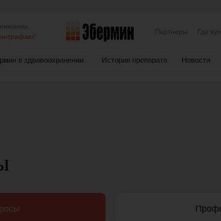
нимание,
Партнеры
Где ку
онтрафакт!
рмин в здравоохранении
История препарата
Новости
ы
просы
Профе