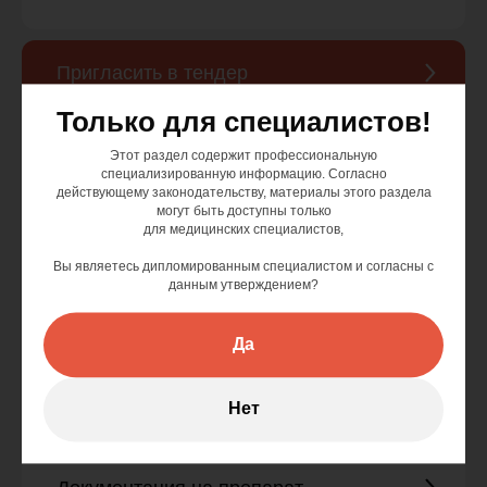
Сферы применения
Контрафакт
Пригласить в тендер
Покупателям
Только для специалистов!
Где купить?
Благотворительность
Этот раздел содержит профессиональную
Партнеры
Контакты
специализированную информацию. Согласно
Новости
действующему законодательству, материалы этого раздела
могут быть доступны только
Проверить «Эбермин»
для медицинских специалистов,
Специалистам
Вы являетесь дипломированным специалистом и согласны с
данным утверждением?
Преимущества
Вопросы и ответы
Федеральная служба по надзору в
О производителе
Документация
сфере здравоохранения
Да
Эбермин в
Научная база
здравохранении
Государственный реестр
Нет
лекарственных средств
Контакты
+7 (495) 150-53-68