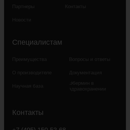
работника или заменить ее. Для
получения более подробной
информации рекомендуем вам
обратиться к специалисту.
*Компания Meta Platforms Inc., владеющая социальными
сетями Facebook и Instagram, а также мессенджером
WhatsApp, по решению суда от 21.03.2022 признана
экстремистской организацией, её деятельность запрещена
на территории России.