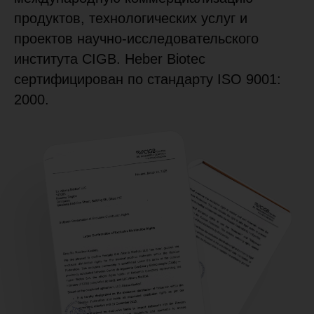
продуктов, технологических услуг и
проектов научно-исследовательского
института CIGB. Heber Biotec
сертифицирован по стандарту ISO 9001:
2000.
Heber Biotec напрямую сотрудничает с
российской компанией АЛКАНА
Медикал. С 2023 года АЛКАНА
Медикал является единственным
официальным импортером
«Эбермина» в России.
Письмо-подтверждение