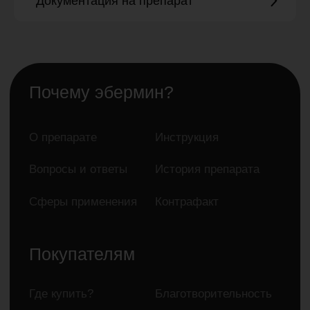
Документация на препарат
143003 г. Одинцово, ул.
Маршала Неделина, д. 6Б,
офис 717
НЕОБХОДИМО ОЗНАКОМИТЬСЯ С
ИНСТРУКЦИЕЙ ПО ПРИМЕНЕНИЮ
ПРЕПАРАТА.
©2024 Права принадлежат компании
ООО “АЛКАНА М”, телефон +7(495)
150-53-68. Регистрационный номер: П
№012569/01 от 01.10.2007г.
Информация, размещенная на сайте,
носит справочный характер и не может
считаться консультацией медицинского