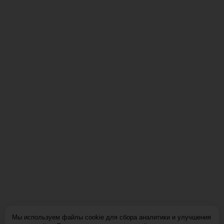
Партнеры
Контакты
Новости
Специалистам
Преимущества
Вопросы и ответы
О производителе
Документация
Эбермин в
Научная база
здравохранении
Контакты
+7 (495) 150-53-68
143003 г. Одинцово, ул.
Маршала Неделина, д. 6Б,
офис 717
Мы используем файлы cookie для сбора аналитики и улучшения