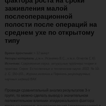
фактора роста на сроки
заживления малой
послеоперационной
полости после операций на
среднем ухе по открытому
типу
Время прочтения:
≈ 12 минут
Авторы материала:
д.м.н. Исаченко В.С., к.м.н. Огнетов С.Ю.
Источник:
Современная наука: актуальные проблемы теории и
практики. Серия: Естественные и технические науки. 2022. № 10-
2. С. 150-155.,
Журнал включен в Перечень рецензируемых
научных изданий ВАК
Проведя сравнительный анализ результатов 3-х
групп, то можно сделать вывод о значительном
положительном влиянии эпидермального фактора
роста на скорость ранозаживления (эпидермизации) в