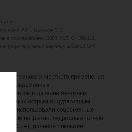
инуты
хонский А.П., Цыганок С.С.
ые исследования. 2008. №7. С. 109-111
,
ень рецензируемых научных изданий ВАК
и системного и местного применения
тв и современных
репаратов в лечении венозных
ложненных острым индуративным
льных использовали современные
аневые покрытия: гидроальгинатную
ohnson, США), раневое покрытие