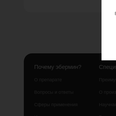
Почему эбермин?
Специ
О препарате
Преиму
Вопросы и ответы
О прои
Сферы применения
Научна