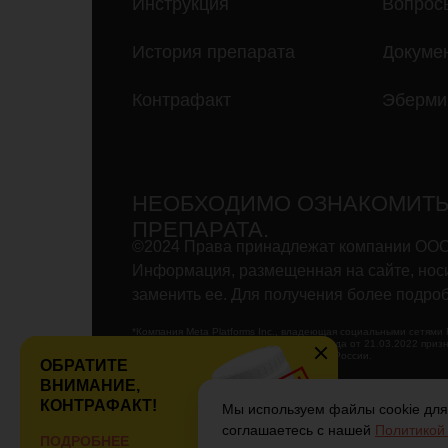
Инструкция
Вопрос
История препарата
Докуме
Контрафакт
Эберми
НЕОБХОДИМО ОЗНАКОМИТЬ
ПРЕПАРАТА.
©2024 Права принадлежат компании ООО “
Информация, размещенная на сайте, носи
заменить ее. Для получения более подро
*Компания Meta Platforms Inc., владеющая социальными сетями F
мессенджером WhatsApp, по решению суда от 21.03.2022 призн
деятельность запрещена на территории России.
ОБРАТИТЕ
ВНИМАНИЕ,
КОНТРАФАКТ!
Мы используем файлы cookie для
соглашаетесь с нашей
Политикой
ПОДРОБНЕЕ