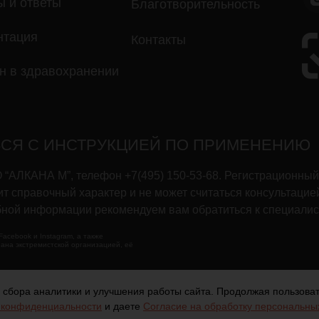
ы и ответы
Благотворительность
нтация
Контакты
н в здравохранении
СЯ С ИНСТРУКЦИЕЙ ПО ПРИМЕНЕНИЮ
АЛКАНА М”, телефон +7(495) 150-53-68. Регистрационный 
т справочный характер и не может считаться консультацие
бной информации рекомендуем вам обратиться к специалис
acebook и Instagram, а также
ана экстремистской организацией, её
 сбора аналитики и улучшения работы сайта. Продолжая пользоват
Политика конфиденциальности
 конфиденциальности
и даете
Согласие на обработку персональны
Согласие на обработку персональных данных