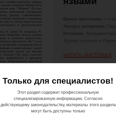
язвами
Время прочтения:
≈ 4 м
Авторы материала:
Пара
Источник:
Фундаментальн
Журнал включен в Переч
ЧИТАТЬ МАТЕРИАЛ
Оценка эффективност
антимикробных средс
Только для специалистов!
серебросодержащих п
трофических язв, ос
Этот раздел содержит профессиональную
целлюлитом. У 30 бо
специализированную информацию. Согласно
серебросодержащие р
действующему законодательству, материалы этого раздела
повязку Silvercel (J
могут быть доступны только