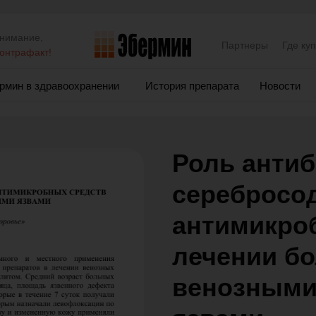
нимание,
Партнеры
Где ку
онтрафакт!
рмин в здравоохранении
История препарата
Новости
Роль антиб
серебросо
антимикро
лечении б
венозными