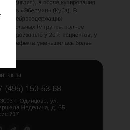
ical, Англия), а после купирования
и мазь «Эбермин» (Куба). В
с
ия серебросодержащих
тв у больных IV группы полное
 язв произошло у 20% пациентов, у
ного дефекта уменьшилась более
онтакты
7 (495) 150-53-68
3003 г. Одинцово, ул.
ршала Неделина, д. 6Б,
ис 717