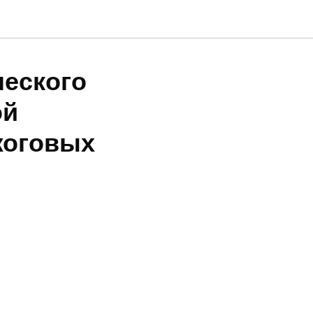
ческого
й
жоговых