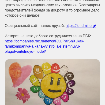
центр высоких медицинских технологий». Благодарим
представителей фонда за доброту и то огромное дело,
которое они делают!
Официальный сайт наших друзей:
https://fondmir.org/
История нашего доброго сотрудничества на РБК:
https://companies.rbc.ru/news/FXUPaISnXl/kak-
farmkompaniya-alkana-vyistroila-sistemnuyu-
blagotvoritelnuyu-model/